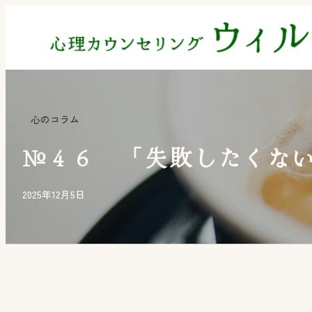
内
容
を
ス
キ
心のコラム
ッ
プ
№４６ 「失敗したくな
2025年12月5日