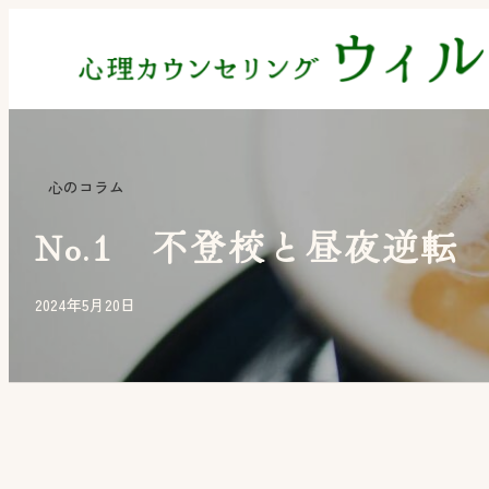
内
容
を
ス
キ
心のコラム
ッ
プ
No.1 不登校と昼夜逆転
2024年5月20日