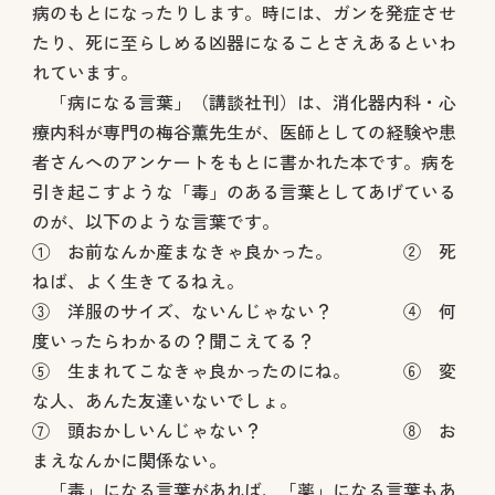
病のもとになったりします。時には、ガンを発症させ
たり、死に至らしめる凶器になることさえあるといわ
れています。
「病になる言葉」（講談社刊）は、消化器内科・心
療内科が専門の梅谷薫先生が、医師としての経験や患
者さんへのアンケートをもとに書かれた本です。病を
引き起こすような「毒」のある言葉としてあげている
のが、以下のような言葉です。
① お前なんか産まなきゃ良かった。 ② 死
ねば、よく生きてるねえ。
③ 洋服のサイズ、ないんじゃない？ ④ 何
度いったらわかるの？聞こえてる？
⑤ 生まれてこなきゃ良かったのにね。 ⑥ 変
な人、あんた友達いないでしょ。
⑦ 頭おかしいんじゃない？ ⑧ お
まえなんかに関係ない。
「毒」になる言葉があれば、「薬」になる言葉もあ