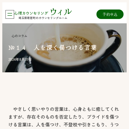
内
予約
申込
容
埼玉県寄居町のカウンセリングルーム
を
ス
心のコラム
キ
№１４ 人を深く傷つける言葉
ッ
プ
2024年8月31日
やさしく思いやりの言葉は、心身ともに癒してくれ
ますが、存在そのものを否定したり、プライドを傷つ
ける言葉は、人を傷つけ、不登校や引きこもり、うつ