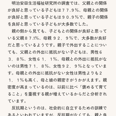
明治安田生活福祉研究所の調査では、父親との関係
が良好と思っている子どもは７７.９％、母親との関係
が良好と思っている子どもは９０.９％で、親子の関係
を良好と思っている子どもが大多数でした。
親の側から見ても、子どもとの関係が良好と思って
いる父親８７.1％、母親 ９２．９％で、大多数が良好
だと思っているようです。親子で外出することについ
ても、父親との外出に抵抗がない子どもは、男性６
３．８％、女性６１．１％、母親との外出に抵抗がな
いのは男性７１．８％、女性９２．９％となっていま
す。母親との外出に抵抗がない女性は男性よりも２
１．１％も高く、母と娘の親密さがうかがえます。親
密度が高まっているのは、以前に比べ「褒めるて育て
ること」を重視する親が増えているからだと分析され
ています。
反抗期というのは、社会的に自立するための訓練で
あるといわれていますが、反抗期がなくても、親と良