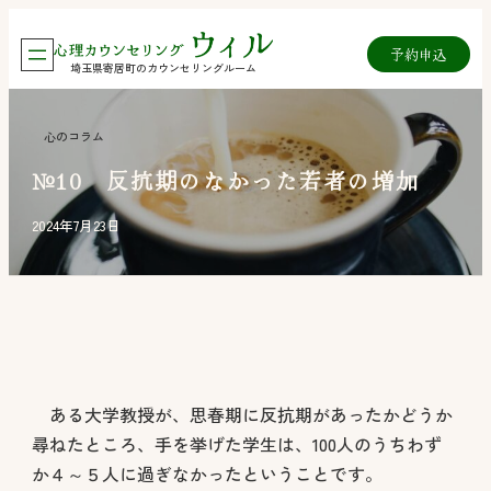
内
予約
申込
容
埼玉県寄居町のカウンセリングルーム
を
ス
心のコラム
キ
№10 反抗期のなかった若者の増加
ッ
プ
2024年7月23日
ある大学教授が、思春期に反抗期があったかどうか
尋ねたところ、手を挙げた学生は、100人のうちわず
か４～５人に過ぎなかったということです。