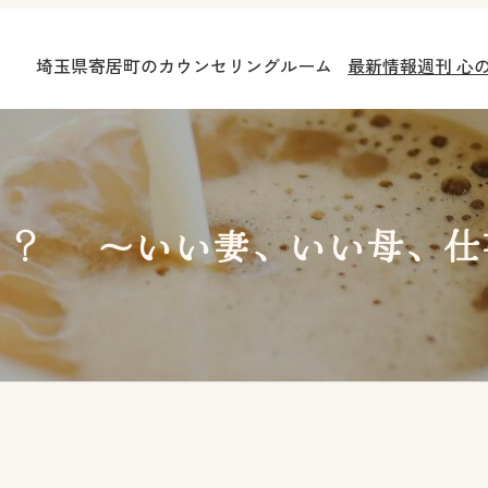
埼玉県寄居町のカウンセリングルーム
最新情報
週刊 心
の？ ～いい妻、いい母、仕