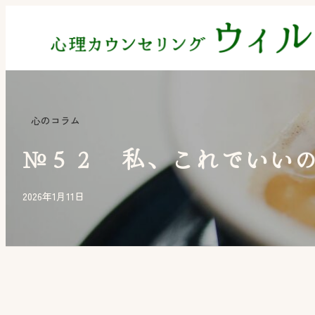
内
容
を
ス
キ
心のコラム
ッ
プ
№５２ 私、これでいい
2026年1月11日