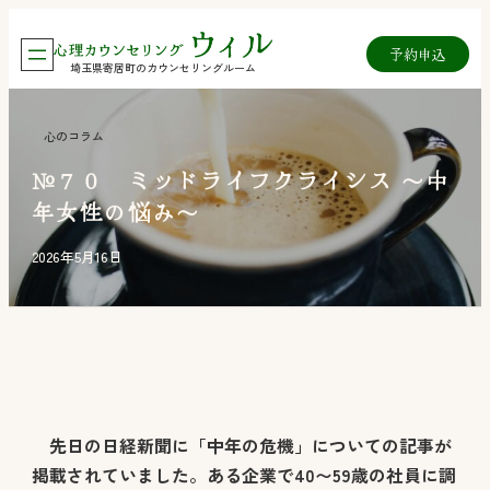
内
予約
申込
容
埼玉県寄居町のカウンセリングルーム
を
ス
心のコラム
キ
№７０ ミッドライフクライシス 〜中
ッ
年女性の悩み〜
プ
2026年5月16日
先日の日経新聞に「中年の危機」についての記事が
掲載されていました。ある企業で40〜59歳の社員に調