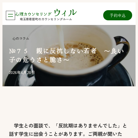
内
予約
申込
容
埼玉県寄居町のカウンセリングルーム
を
ス
心のコラム
キ
№７５ 親に反抗しない若者 ～良い
ッ
子の危うさと脆さ～
プ
2026年6月20日
学生との面談で、「反抗期はありませんでした」と
話す学生に出会うことがあります。ご両親が聞いた